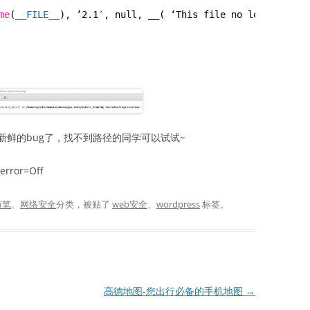
me
(
__FILE__
), ’2.1′, null, __( ‘This file no longer need
鲜的bug了，找不到路径的同学可以试试~
ror=Off
随笔
、
网络安全
分类，被贴了
web安全
、
wordpress
标签。
高德地图-您出行必备的手机地图
→