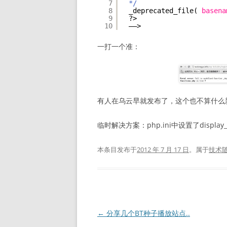
7
*/
8
_deprecated_file( 
basena
9
?>
10
—–>
一打一个准：
有人在乌云早就发布了，这个也不算什么新
临时解决方案：php.ini中设置了display_er
本条目发布于
2012 年 7 月 17 日
。属于
技术
文
←
分享几个BT种子播放站点..