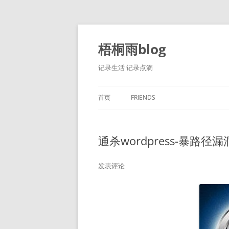
跳
至
正
梧桐雨blog
文
记录生活 记录点滴
首页
FRIENDS
通杀wordpress-暴路径漏
发表评论