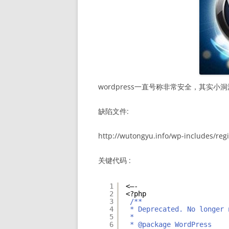
wordpress一直号称非常安全，其实
缺陷文件:
http://wutongyu.info/wp-includes/regi
关键代码 :
1
<—-
2
<?php
3
/**
4
* Deprecated. No longer 
5
*
6
* @package WordPress