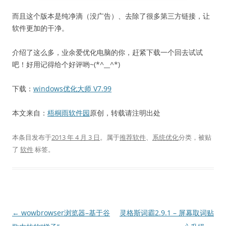
而且这个版本是纯净滴（没广告）、去除了很多第三方链接，让
软件更加的干净。
介绍了这么多，业余爱优化电脑的你，赶紧下载一个回去试试
吧！好用记得给个好评哟~(*^__^*)
下载：
windows优化大师 V7.99
本文来自：
梧桐雨软件园
原创，转载请注明出处
本条目发布于
2013 年 4 月 3 日
。属于
推荐软件
、
系统优化
分类，被贴
了
软件
标签。
文
←
wowbrowser浏览器–基于谷
灵格斯词霸2.9.1 – 屏幕取词贴