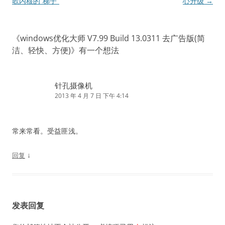
章
歌内核的“梯子”
心升级
→
导
航
《
windows优化大师 V7.99 Build 13.0311 去广告版(简
洁、轻快、方便)
》有一个想法
针孔摄像机
2013 年 4 月 7 日 下午 4:14
常来常看。受益匪浅。
↓
回复
发表回复