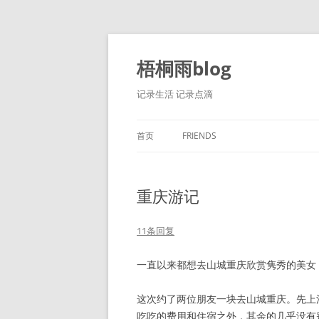
跳
至
正
梧桐雨blog
文
记录生活 记录点滴
首页
FRIENDS
重庆游记
11条回复
一直以来都想去山城重庆欣赏隽秀的美女
这次约了两位朋友一块去山城重庆。先上消
吃吃的费用和住宿之外，其余的几乎没有