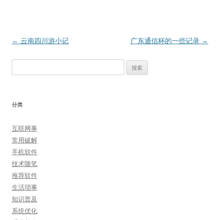
文
←
云南四川游小记
广东通信杯的一些记录
→
章
搜
导
索：
航
分类
互联网事
常用破解
手机软件
技术随笔
推荐软件
生活琐事
知识普及
系统优化